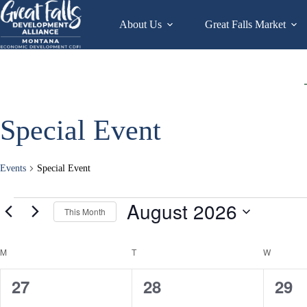
Skip
to
About Us
Great Falls Market
content
Special Event
Events
Special Event
Events
August 2026
This Month
S
e
C
M
MONDAY
T
TUESDAY
W
WEDNES
l
a
e
l
c
0
0
0
27
28
29
t
e
d
n