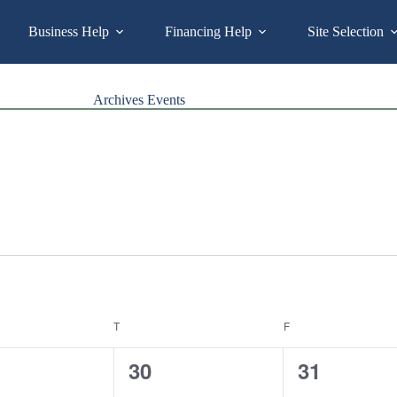
Business Help
Financing Help
Site Selection
Archives
Events
DAY
T
THURSDAY
F
FRIDAY
0
0
30
31